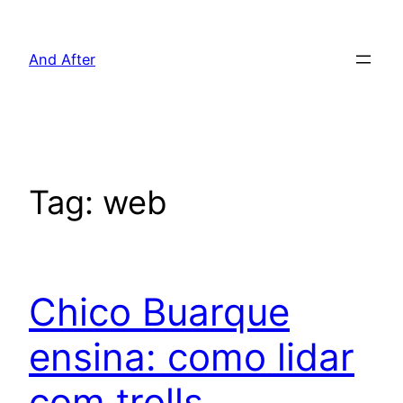
Pular
para
And After
o
conteúdo
Tag:
web
Chico Buarque
ensina: como lidar
com trolls