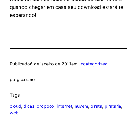
quando chegar em casa seu download estará te
esperando!
Publicado
6 de janeiro de 2011
em
Uncategorized
por
gserrano
Tags:
cloud
, 
dicas
, 
dropbox
, 
internet
, 
nuvem
, 
pirata
, 
pirataria
, 
web