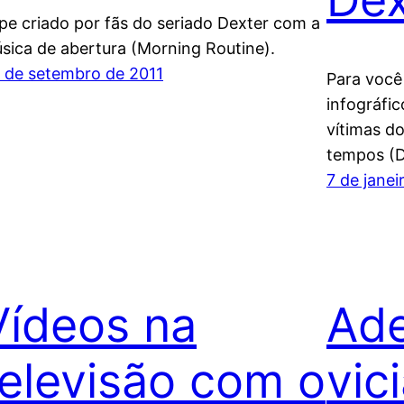
ipe criado por fãs do seriado Dexter com a
sica de abertura (Morning Routine).
 de setembro de 2011
Para você 
infográfi
vítimas do
tempos (D
7 de janei
Vídeos na
Ade
televisão com o
vic