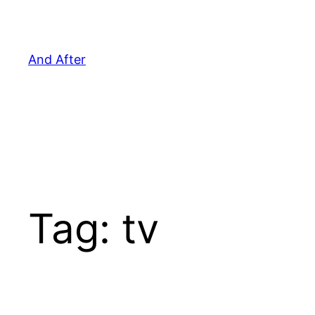
Pular
para
o
And After
conteúdo
Tag:
tv