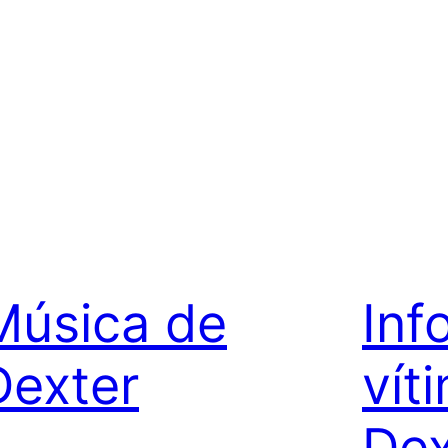
Música de
Inf
Dexter
vít
Dex