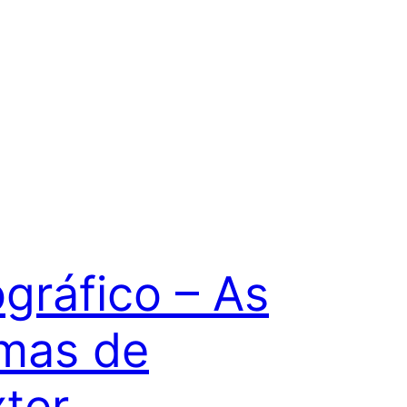
ográfico – As
imas de
ter