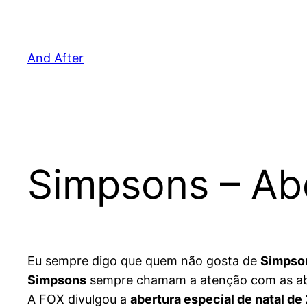
Pular
para
o
And After
conteúdo
Simpsons – Abe
Eu sempre digo que quem não gosta de
Simpso
Simpsons
sempre chamam a atenção com as aber
A FOX divulgou a
abertura especial de natal de