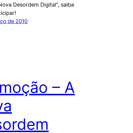
 Nova Desordem Digital", saiba
icipar!
ço de 2010
moção – A
va
sordem