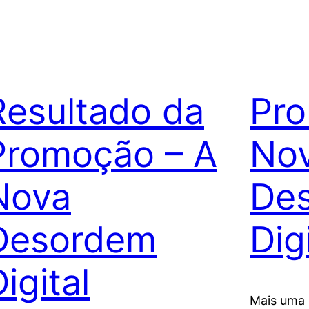
Resultado da
Pro
Promoção – A
No
Nova
De
Desordem
Dig
igital
Mais uma 