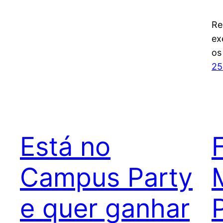
Re
ex
os
25
Está no
Campus Party
e quer ganhar