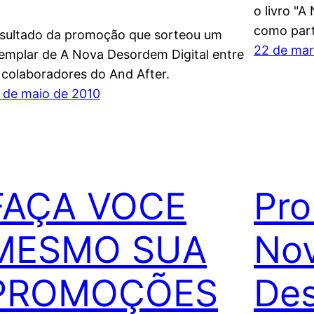
o livro "A
como part
sultado da promoção que sorteou um
22 de mar
emplar de A Nova Desordem Digital entre
 colaboradores do And After.
 de maio de 2010
FAÇA VOCE
Pro
MESMO SUA
No
PROMOÇÕES
De