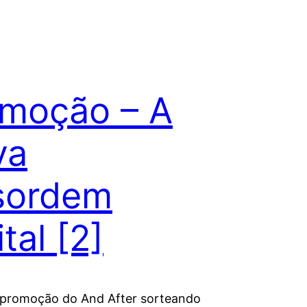
moção – A
va
sordem
ital [2]
promoção do And After sorteando