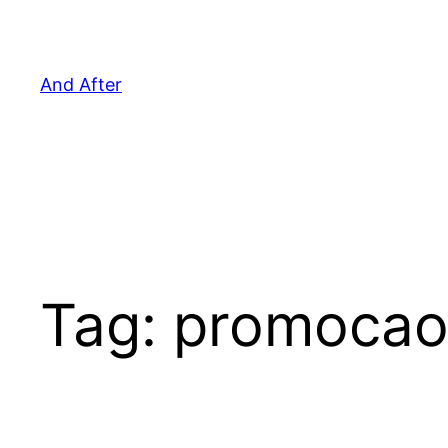
Pular
para
o
And After
conteúdo
Tag:
promoca