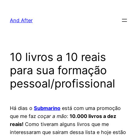
Pular
para
And After
o
conteúdo
10 livros a 10 reais
para sua formação
pessoal/profissional
Há dias o
Submarino
está com uma promoção
que me faz
coçar a mão
:
10.000 livros a dez
reais!
Como tiveram alguns livros que me
interessaram que sairam dessa lista e hoje estão