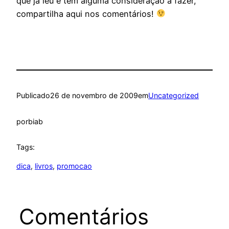
que já leu e tem alguma consideração a fazer,
compartilha aqui nos comentários!
Publicado
26 de novembro de 2009
em
Uncategorized
por
biab
Tags:
dica
, 
livros
, 
promocao
Comentários