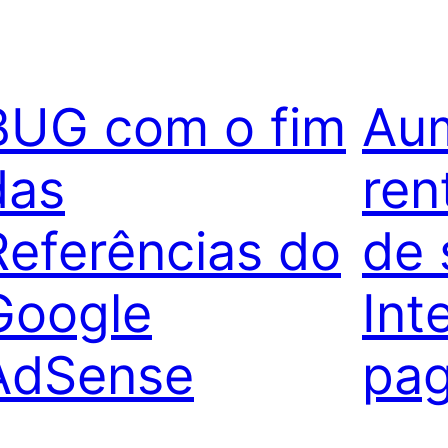
BUG com o fim
Au
das
ren
Referências do
de 
Google
Int
AdSense
pag