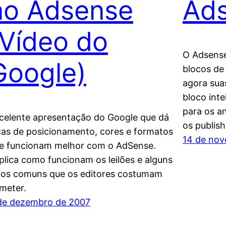
no Adsense
Ad
(Vídeo do
O Adsens
Google)
blocos de
agora sua
bloco int
para os an
celente apresentação do Google que dá
os publish
cas de posicionamento, cores e formatos
14 de no
e funcionam melhor com o AdSense.
plica como funcionam os leilões e alguns
ros comuns que os editores costumam
meter.
de dezembro de 2007