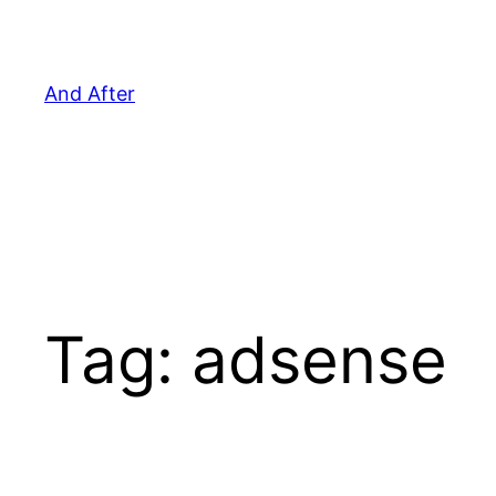
Pular
para
o
And After
conteúdo
Tag:
adsense