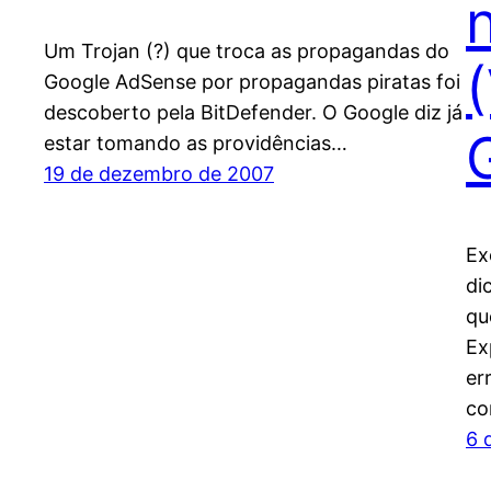
Um Trojan (?) que troca as propagandas do
Google AdSense por propagandas piratas foi
descoberto pela BitDefender. O Google diz já
estar tomando as providências…
19 de dezembro de 2007
Ex
di
qu
Ex
er
co
6 