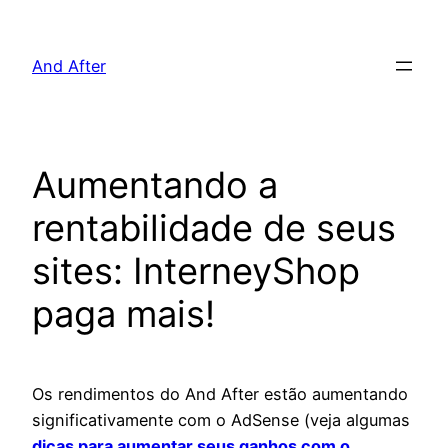
Pular
para
And After
o
conteúdo
Aumentando a
rentabilidade de seus
sites: InterneyShop
paga mais!
Os rendimentos do And After estão aumentando
significativamente com o AdSense (veja algumas
dicas para aumentar seus ganhos com o