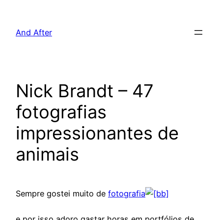
Pular
para
And After
o
conteúdo
Nick Brandt – 47
fotografias
impressionantes de
animais
Sempre gostei muito de
fotografia
e por isso adoro gastar horas em portfólios de