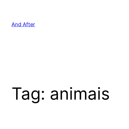
Pular
para
o
And After
conteúdo
Tag:
animais