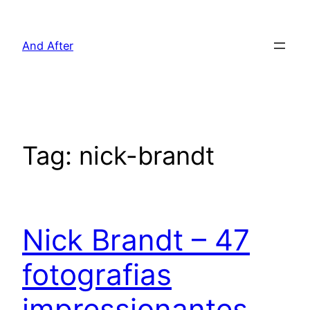
Pular
para
And After
o
conteúdo
Tag:
nick-brandt
Nick Brandt – 47
fotografias
impressionantes