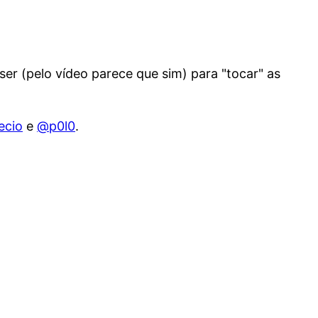
ser (pelo vídeo parece que sim) para "tocar" as
ecio
e
@p0l0
.