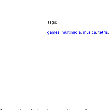
Tags:
games
, 
multimidia
, 
musica
, 
tetris
, 