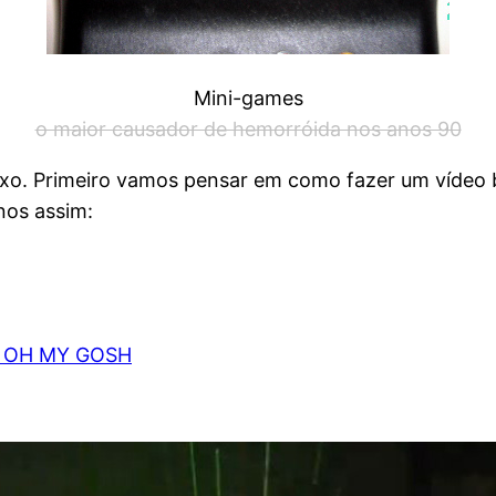
Mini-games
o maior causador de hemorróida nos anos 90
ixo. Primeiro vamos pensar em como fazer um vídeo 
nos assim:
 OH MY GOSH