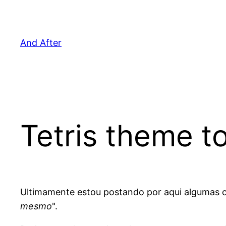
Pular
para
o
And After
conteúdo
Tetris theme 
Ultimamente estou postando por aqui algumas 
mesmo
".