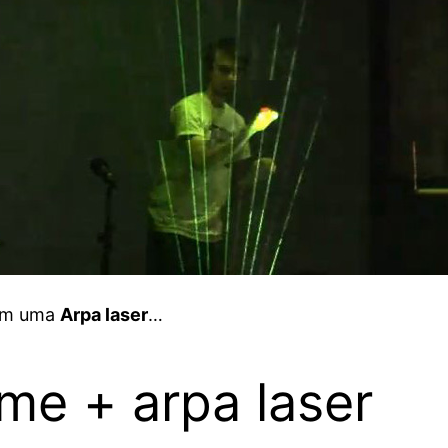
 em uma
Arpa laser
…
eme + arpa laser