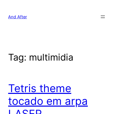
Pular
para
And After
o
conteúdo
Tag:
multimidia
Tetris theme
tocado em arpa
LASER