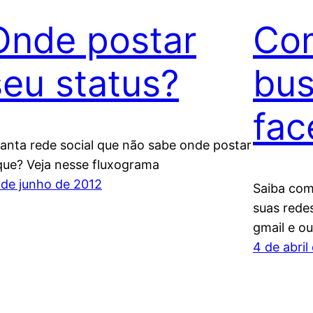
Onde postar
Com
seu status?
bus
fac
tanta rede social que não sabe onde postar
que? Veja nesse fluxograma
 de junho de 2012
Saiba com
suas redes
gmail e ou
4 de abril