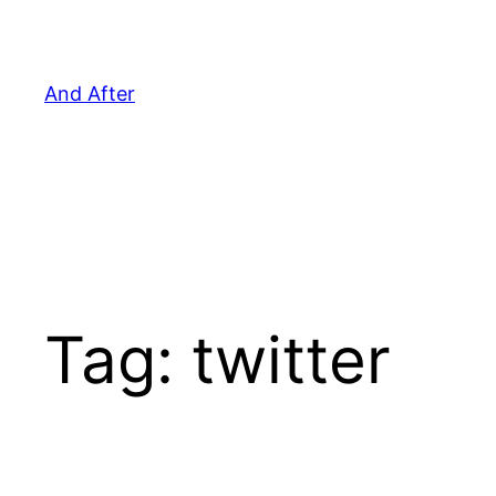
Pular
para
o
And After
conteúdo
Tag:
twitter