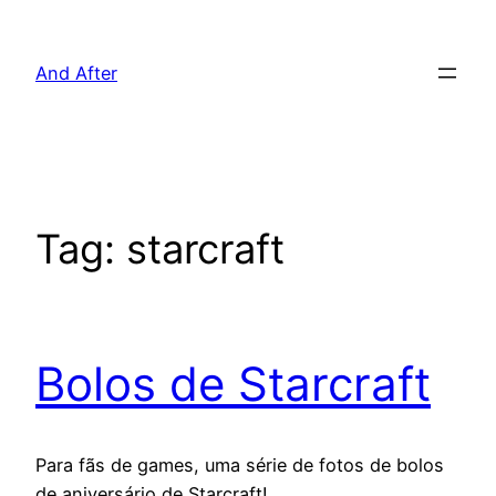
Pular
para
And After
o
conteúdo
Tag:
starcraft
Bolos de Starcraft
Para fãs de games, uma série de fotos de bolos
de aniversário de Starcraft!