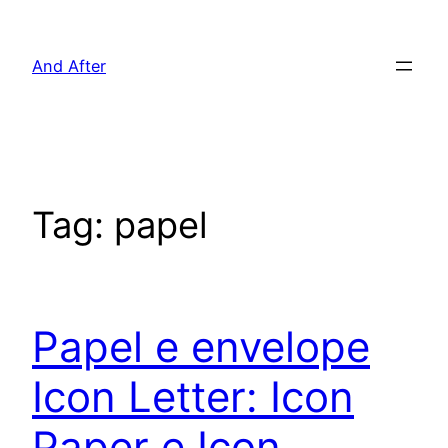
Pular
para
And After
o
conteúdo
Tag:
papel
Papel e envelope
Icon Letter: Icon
Paper e Icon