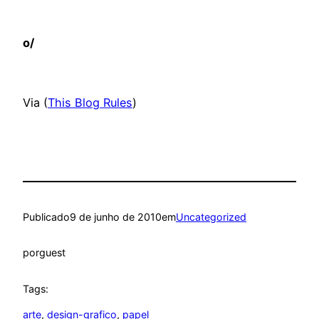
o/
Via (
This Blog Rules
)
Publicado
9 de junho de 2010
em
Uncategorized
por
guest
Tags:
arte
, 
design-grafico
, 
papel