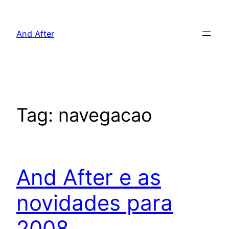
Pular
para
And After
o
conteúdo
Tag:
navegacao
And After e as
novidades para
2008