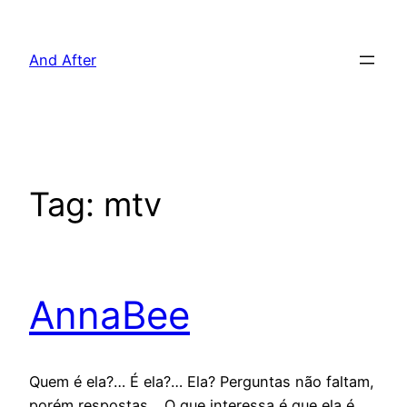
Pular
para
And After
o
conteúdo
Tag:
mtv
AnnaBee
Quem é ela?… É ela?… Ela? Perguntas não faltam,
porém respostas… O que interessa é que ela é