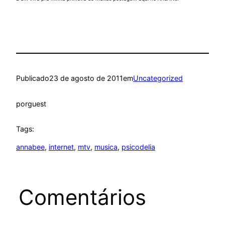
Publicado
23 de agosto de 2011
em
Uncategorized
por
guest
Tags:
annabee
, 
internet
, 
mtv
, 
musica
, 
psicodelia
Comentários