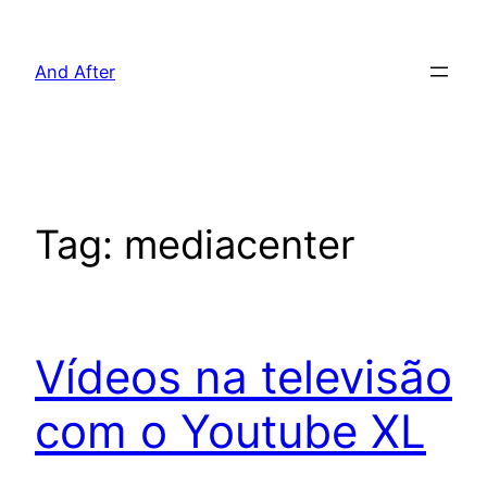
Pular
para
And After
o
conteúdo
Tag:
mediacenter
Vídeos na televisão
com o Youtube XL