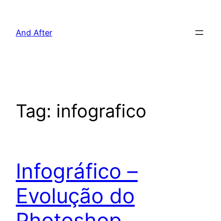
Pular
para
And After
o
conteúdo
Tag:
infografico
Infográfico –
Evolução do
Photoshop