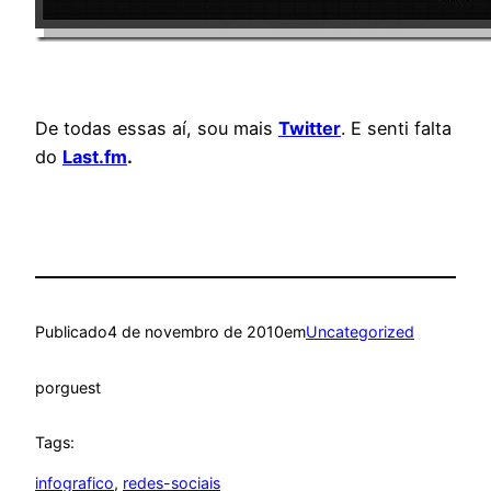
De todas essas aí, sou mais
Twitter
. E senti falta
do
L
ast.fm
.
Publicado
4 de novembro de 2010
em
Uncategorized
por
guest
Tags:
infografico
, 
redes-sociais