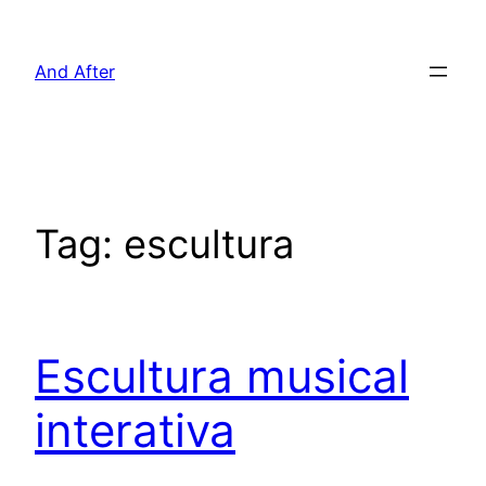
Pular
para
And After
o
conteúdo
Tag:
escultura
Escultura musical
interativa