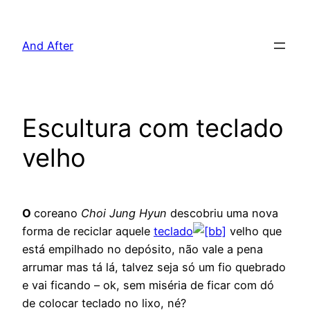
Pular
para
And After
o
conteúdo
Escultura com teclado
velho
O
coreano
Choi Jung Hyun
descobriu uma nova
forma de reciclar aquele
teclado
velho que
está empilhado no depósito, não vale a pena
arrumar mas tá lá, talvez seja só um fio quebrado
e vai ficando – ok, sem miséria de ficar com dó
de colocar teclado no lixo, né?