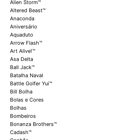
Alien Storm™
Altered Beast™
Anaconda
Aniversário
Aquaduto
Arrow Flash™
Art Alive!™
Asa Delta
Ball Jack™
Batalha Naval
Battle Golfer Yui™
Bill Bolha
Bolas e Cores
Bolhas
Bombeiros
Bonanza Brothers™
Cadash™