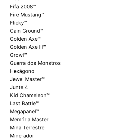
Fifa 2008™
Fire Mustang™
Flicky™
Gain Ground™
Golden Axe™
Golden Axe III™
Growl™
Guerra dos Monstros
Hexágono
Jewel Master™
Junte 4
Kid Chameleon™
Last Battle™
Megapanel™
Memória Master
Mina Terrestre
Minerador