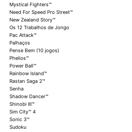
Mystical Fighters™
Need For Speed Pro Street™
New Zealand Story™
Os 12 Trabalhos de Jongo
Pac Attack™
Palhaços
Pense Bem (10 jogos)
Phelios™
Power Ball™
Rainbow Island™
Rastan Saga 2™
Senha
Shadow Dancer™
Shinobi III™
Sim City™ 4
Sonic 3™
Sudoku