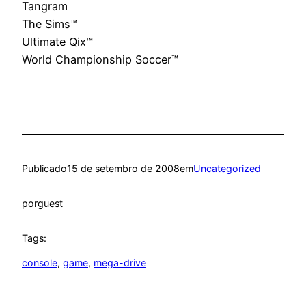
Tangram
The Sims™
Ultimate Qix™
World Championship Soccer™
Publicado
15 de setembro de 2008
em
Uncategorized
por
guest
Tags:
console
, 
game
, 
mega-drive