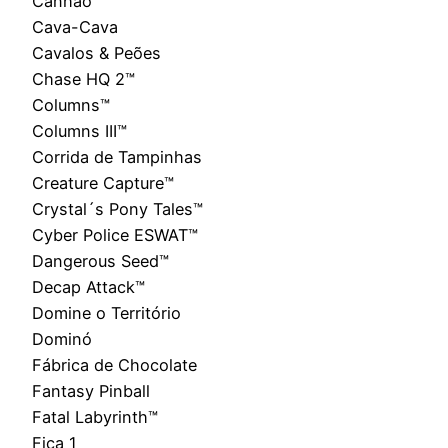
Canhão
Cava-Cava
Cavalos & Peões
Chase HQ 2™
Columns™
Columns III™
Corrida de Tampinhas
Creature Capture™
Crystal´s Pony Tales™
Cyber Police ESWAT™
Dangerous Seed™
Decap Attack™
Domine o Território
Dominó
Fábrica de Chocolate
Fantasy Pinball
Fatal Labyrinth™
Fica 1