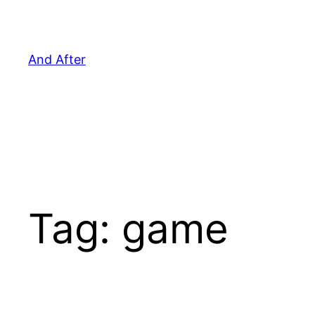
Pular
para
o
And After
conteúdo
Tag:
game