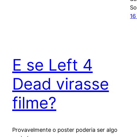
So
16
E se Left 4
Dead virasse
filme?
Provavelmente o poster poderia ser algo