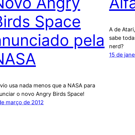
Novo Angry
Alf
Birds Space
A de Atar
anunciado pela
sabe toda
nerd?
NASA
15 de jane
vio usa nada menos que a NASA para
unciar o novo Angry Birds Space!
de março de 2012