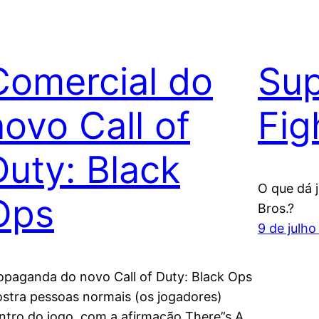
Comercial do
Sup
novo Call of
Fig
Duty: Black
O que dá 
Ops
Bros.?
9 de julho
opaganda do novo Call of Duty: Black Ops
stra pessoas normais (os jogadores)
ntro do jogo, com a afirmação There”s A