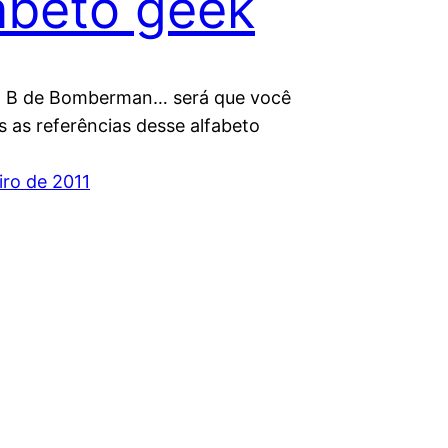
abeto geek
i, B de Bomberman… será que você
s as referências desse alfabeto
iro de 2011