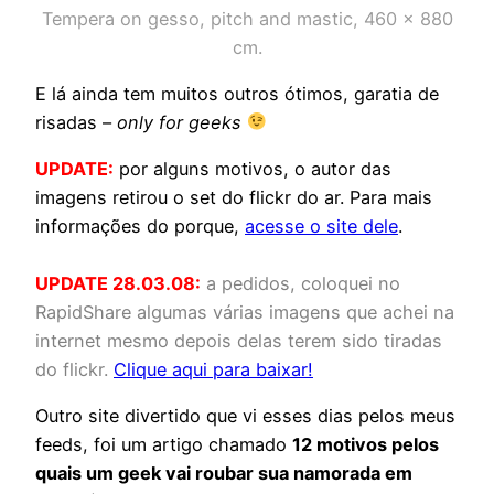
Tempera on gesso, pitch and mastic, 460 × 880
cm.
E lá ainda tem muitos outros ótimos, garatia de
risadas –
only for geeks
UPDATE:
por alguns motivos, o autor das
imagens retirou o set do flickr do ar. Para mais
informações do porque,
acesse o site dele
.
UPDATE 28.03.08:
a pedidos, coloquei no
RapidShare algumas várias imagens que achei na
internet mesmo depois delas terem sido tiradas
do flickr.
Clique aqui para baixar!
Outro site divertido que vi esses dias pelos meus
feeds, foi um artigo chamado
12 motivos pelos
quais um geek vai roubar sua namorada em