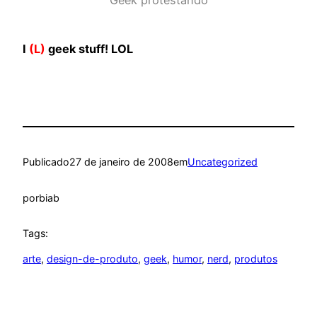
Geek protestando
I
(L)
geek stuff! LOL
Publicado
27 de janeiro de 2008
em
Uncategorized
por
biab
Tags:
arte
, 
design-de-produto
, 
geek
, 
humor
, 
nerd
, 
produtos