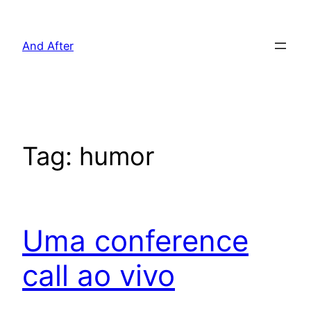
Pular
para
And After
o
conteúdo
Tag:
humor
Uma conference
call ao vivo