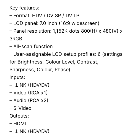
Key features:
– Format: HDV / DV SP / DV LP
– LCD panel: 7.0 inch (16:9 widescreen)
– Panel resolution: 1,152K dots 800(H) x 480(V) x
3RGB
– All-scan function
– User-assignable LCD setup profiles: 6 (settings
for Brightness, Colour Level, Contrast,
Sharpness, Colour, Phase)
Inputs:
– i.LINK (HDV/DV)
– Video (RCA x1)
– Audio (RCA x2)
– S-Video
Outputs:
– HDMI
– i.LINK (HDV/DV)