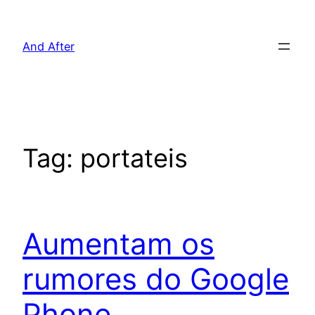
Pular
para
And After
o
conteúdo
Tag:
portateis
Aumentam os
rumores do Google
Phone