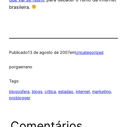
brasileira.
Publicado
13 de agosto de 2007
em
Uncategorized
por
gserrano
Tags:
blogosfera
, 
blogs
, 
critica
, 
estadao
, 
internet
, 
marketing
, 
problogger
Comentários