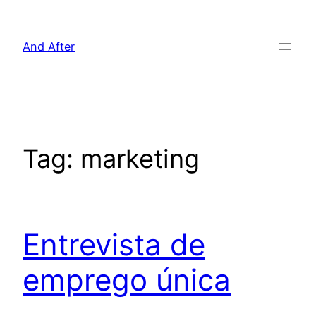
Pular
para
And After
o
conteúdo
Tag:
marketing
Entrevista de
emprego única