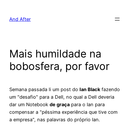
Pular
para
And After
o
conteúdo
Mais humildade na
bobosfera, por favor
Semana passada li um post do
Ian Black
fazendo
um "desafio" para a Dell, no qual a Dell deveria
dar um Notebook
de graça
para o Ian para
compensar a "péssima experiência que tive com
a empresa", nas palavras do próprio Ian.