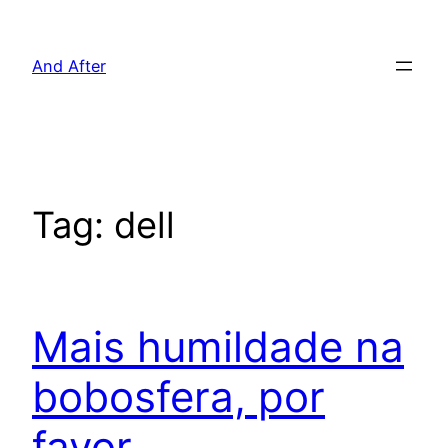
Pular
para
And After
o
conteúdo
Tag:
dell
Mais humildade na
bobosfera, por
favor