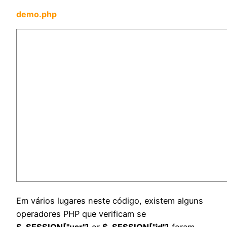
demo.php
Em vários lugares neste código, existem alguns
operadores PHP que verificam se
$_SESSION["usr"]
or
$_SESSION["id"]
foram