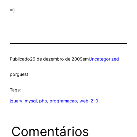
=)
Publicado
29 de dezembro de 2009
em
Uncategorized
por
guest
Tags:
jquery
, 
mysql
, 
php
, 
programacao
, 
web-2-0
Comentários