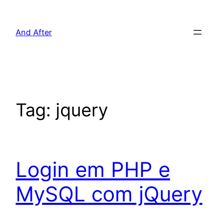
Pular
para
And After
o
conteúdo
Tag:
jquery
Login em PHP e
MySQL com jQuery