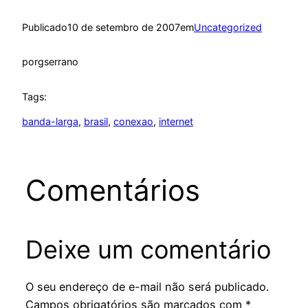
Publicado
10 de setembro de 2007
em
Uncategorized
por
gserrano
Tags:
banda-larga
, 
brasil
, 
conexao
, 
internet
Comentários
Deixe um comentário
O seu endereço de e-mail não será publicado.
Campos obrigatórios são marcados com
*