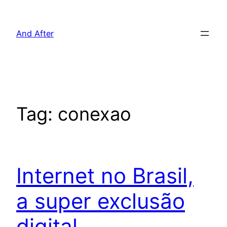
Pular
para
And After
o
conteúdo
Tag:
conexao
Internet no Brasil,
a super exclusão
digital