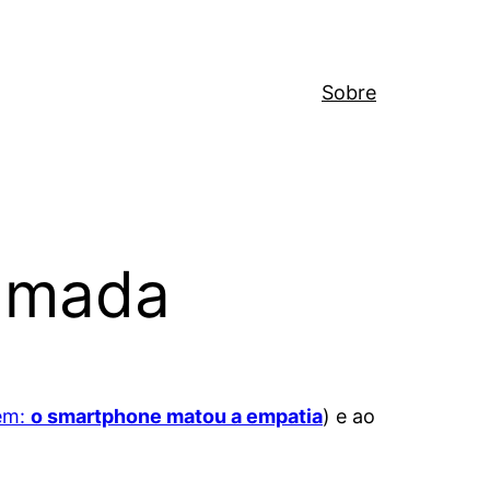
Sobre
ramada
ém:
o smartphone matou a empatia
) e ao