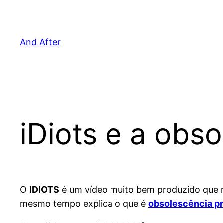
Pular
para
o
And After
conteúdo
iDiots e a obs
O
IDIOTS
é um vídeo muito bem produzido que r
mesmo tempo explica o que é
obsolescência p