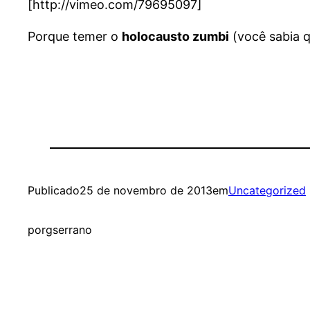
[http://vimeo.com/79695097]
Porque temer o
holocausto zumbi
(você sabia 
Publicado
25 de novembro de 2013
em
Uncategorized
por
gserrano