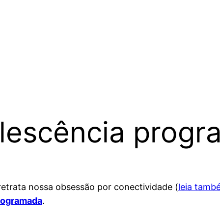
olescência prog
etrata nossa obsessão por conectividade (
leia tamb
rogramada
.