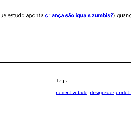
que estudo aponta
criança são iguais zumbis?
) quan
Tags:
conectividade
, 
design-de-produt