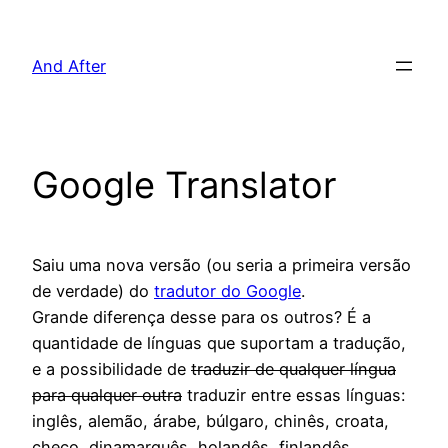
Pular
para
And After
o
conteúdo
Google Translator
Saiu uma nova versão (ou seria a primeira versão
de verdade) do
tradutor do Google
.
Grande diferença desse para os outros? É a
quantidade de línguas que suportam a tradução,
e a possibilidade de
traduzir de qualquer língua
para qualquer outra
traduzir entre essas línguas:
inglês, alemão, árabe, búlgaro, chinês, croata,
checo, dinamarquês, holandês, finlandês,