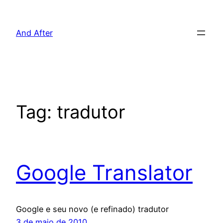
Pular
para
And After
o
conteúdo
Tag:
tradutor
Google Translator
Google e seu novo (e refinado) tradutor
3 de maio de 2010