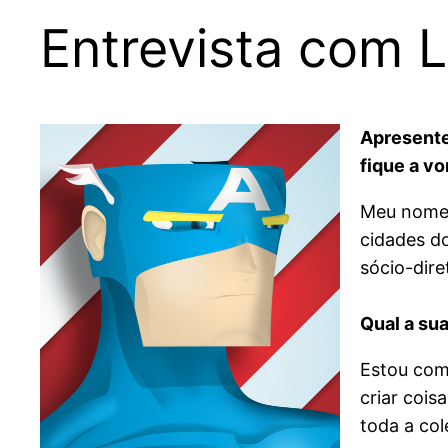
Entrevista com 
Apresente
fique a v
Meu nome 
cidades do
sócio-dire
Qual a su
Estou com
criar cois
toda a co