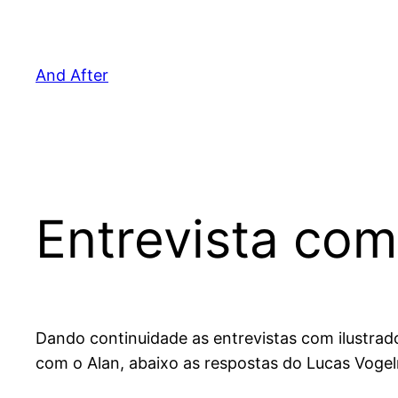
Pular
para
o
And After
conteúdo
Entrevista com
Dando continuidade as entrevistas com ilustrad
com o Alan, abaixo as respostas do Lucas Vogelm