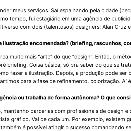
vender meus serviços. Saí espalhando pela cidade (pe
esmo tempo, fui estagiário em uma agência de publici
ltiverso com dois (talentosos) designers: Alan Cruz
 ilustração encomendada? (briefing, rascunhos, co
área muito mais “arte” do que “design”. Então, o méto
é briefing. Coisa básica, só pra saber do que se tra
omo fazer a ilustração. Depois, a produção pode se
timos para a fase de refinamento, colorização. Aí é 
ência ou trabalha de forma autônoma? O que consi
e, mantenho parcerias com profissionais de design e
tista gráfico. Vai de cada um. Por exemplo, existem
as também é possível atingir o sucesso comandando 