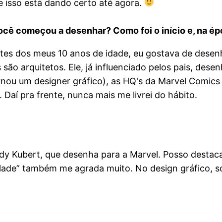
e isso está dando certo até agora.
cê começou a desenhar? Como foi o início e, na épo
es dos meus 10 anos de idade, eu gostava de desen
ão arquitetos. Ele, já influenciado pelos pais, dese
ou um designer gráfico), as HQ's da Marvel Comics v
Daí pra frente, nunca mais me livrei do hábito.
dy Kubert, que desenha para a Marvel. Posso destaca
Blade” também me agrada muito. No design gráfico, so