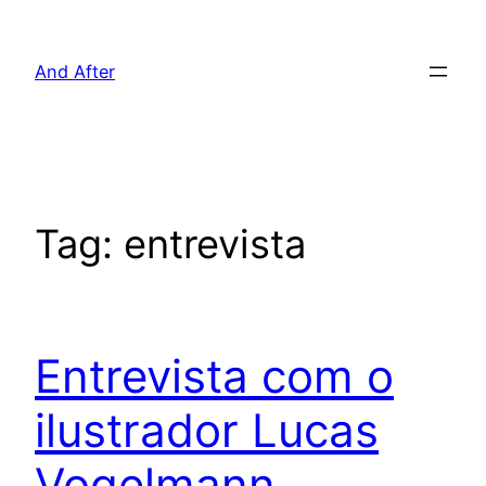
Pular
para
And After
o
conteúdo
Tag:
entrevista
Entrevista com o
ilustrador Lucas
Vogelmann