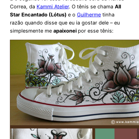
Correa, da
Kammi Atelier
. O tênis se chama
All
Star Encantado (Lótus)
e o
Guilherme
tinha
razão quando disse que eu ia gostar dele – eu
simplesmente me
apaixonei
por esse tênis: