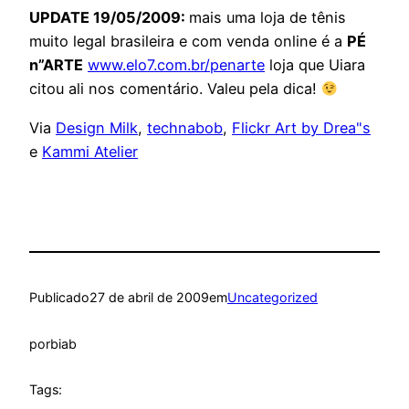
UPDATE 19/05/2009:
mais uma loja de tênis
muito legal brasileira e com venda online é a
PÉ
n”ARTE
www.elo7.com.br/penarte
loja que Uiara
citou ali nos comentário. Valeu pela dica!
Via
Design Milk
,
technabob
,
Flickr Art by Drea"s
e
Kammi Atelier
Publicado
27 de abril de 2009
em
Uncategorized
por
biab
Tags: