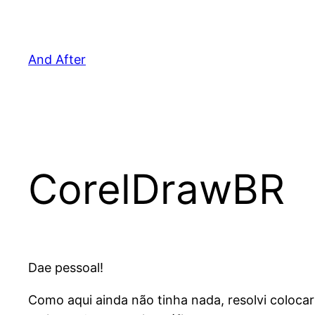
Pular
para
o
And After
conteúdo
CorelDrawBR
Dae pessoal!
Como aqui ainda não tinha nada, resolvi coloca