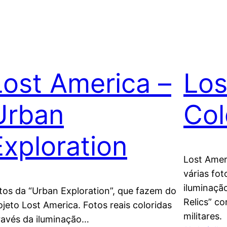
Lost America –
Los
Urban
Col
Exploration
Lost Amer
várias fot
iluminação
tos da “Urban Exploration”, que fazem do
Relics” c
ojeto Lost America. Fotos reais coloridas
militares.
ravés da iluminação…