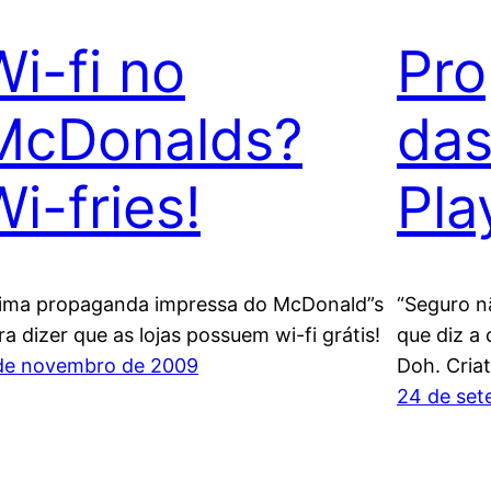
Wi-fi no
Pr
McDonalds?
das
i-fries!
Pla
ima propaganda impressa do McDonald”s
“Seguro n
ra dizer que as lojas possuem wi-fi grátis!
que diz a
de novembro de 2009
Doh. Criat
24 de set