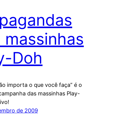
opagandas
 massinhas
y-Doh
ão importa o que você faça” é o
 campanha das massinhas Play-
ivo!
embro de 2009