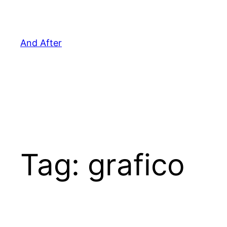
Pular
para
o
And After
conteúdo
Tag:
grafico