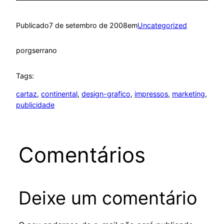
Publicado
7 de setembro de 2008
em
Uncategorized
por
gserrano
Tags:
cartaz
, 
continental
, 
design-grafico
, 
impressos
, 
marketing
, 
publicidade
Comentários
Deixe um comentário