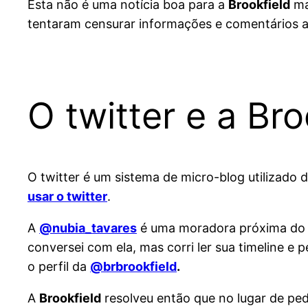
Esta não é uma notícia boa para a
Brookfield
ma
tentaram censurar informações e comentários 
O twitter e a Bro
O twitter é um sistema de micro-blog utilizado 
usar o twitter
.
A
@nubia_tavares
é uma moradora próxima do d
conversei com ela, mas corri ler sua timeline e
o perfil da
@brbrookfield
.
A
Brookfield
resolveu então que no lugar de ped