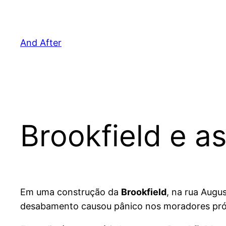
Pular
para
o
And After
conteúdo
Brookfield e as
Em uma construção da
Brookfield
, na rua Augu
desabamento causou pânico nos moradores próxi