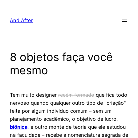
Pular
para
And After
o
conteúdo
8 objetos faça você
mesmo
Tem muito designer
recém formado
que fica todo
nervoso quando qualquer outro tipo de "criação"
feita por algum indivíduo comum – sem um
planejamento acadêmico, o objetivo de lucro,
biônica
, e outro monte de teoria que ele estudou
na faculdade – recebe a nomenclatura sagrada de